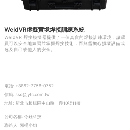
WeldVR虛擬實境焊接訓練系統
WeldVR 焊接模擬器提供了一個真實的焊接訓練環境，讓學
員可以安全地練習並掌握焊接技術，而無需擔心損壞設備或
危及自己或他人的安全。
電話:
+8862-7756-0752
信箱:
sss@jytc.com.tw
地址:
新北市板橋區中山路一段10號11樓
公司名稱:
今鈺科技
聯絡人:
郭楊小姐