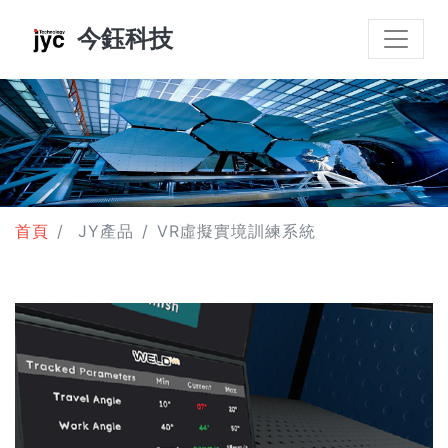
今鈺科技
首頁
JY產品
VR虛擬實境訓練系統