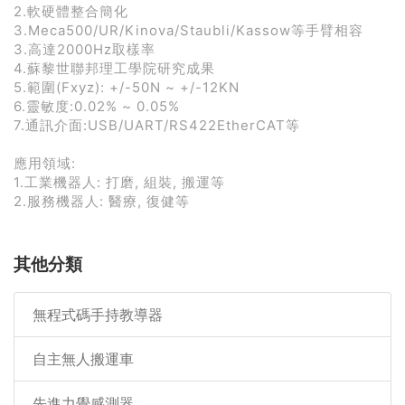
2.軟硬體整合簡化
3.Meca500/UR/Kinova/Staubli/Kassow等手臂相容
3.高達2000Hz取樣率
4.蘇黎世聯邦理工學院研究成果
5.範圍(Fxyz): +/-50N ~ +/-12KN
6.靈敏度:0.02% ~ 0.05%
7.通訊介面:USB/UART/RS422EtherCAT等
應用領域:
1.工業機器人: 打磨, 組裝, 搬運等
2.服務機器人: 醫療, 復健等
其他分類
無程式碼手持教導器
自主無人搬運車
先進力覺感測器