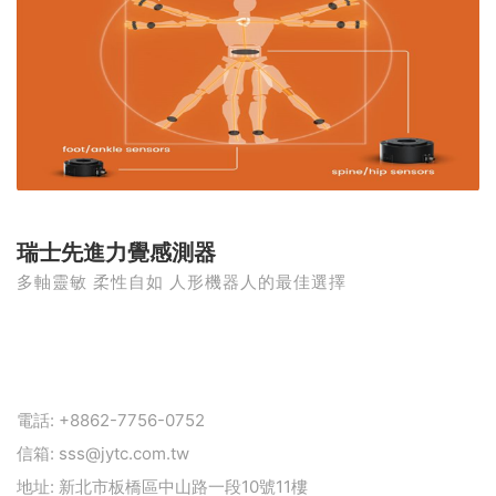
瑞士先進力覺感測器
多軸靈敏 柔性自如 人形機器人的最佳選擇
電話:
+8862-7756-0752
信箱:
sss@jytc.com.tw
地址:
新北市板橋區中山路一段10號11樓