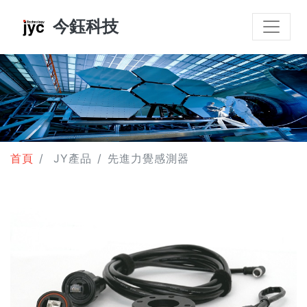
今鈺科技
首頁
JY產品
先進力覺感測器