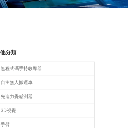
他分類
無程式碼手持教導器
自主無人搬運車
先進力覺感測器
3D視覺
手臂