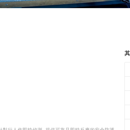
其
技術針對行人作即時偵測, 提供可靠且即時反應的安全防護