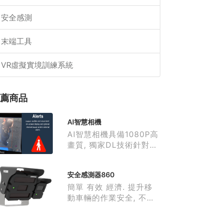
安全感測
末端工具
VR虛擬實境訓練系統
薦商品
AI智慧相機
AI智慧相機具備1080P高
畫質, 獨家DL技術針對行
人作即時偵測, 提供可靠
且即時反應的安全防護方
安全感測器860
案.適用於各式車輛及作
簡單 有效 經濟. 提升移
業空間
動車輛的作業安全, 不管
白天或夜晚.安全感測器