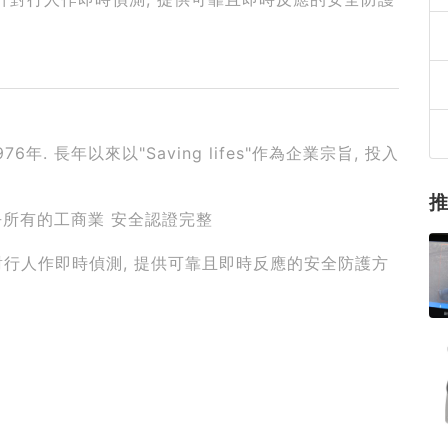
6年. 長年以來以"Saving lifes"作為企業宗旨, 投入
推
乎所有的工商業 安全認證完整
針對行人作即時偵測, 提供可靠且即時反應的安全防護方